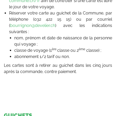
commune.ch/fr
afin de contrôler si une carte est libre
le jour de votre voyage.
Réserver votre carte au guichet de la Commune, par
téléphone (032 422 15 15) ou par courriel
(
bourrignon@develier.ch
) avec les indications
suivantes :
nom, prénom et date de naissance de la personne
qui voyage ;
ère
ème
classe de voyage (1
classe ou 2
classe) ;
abonnement 1/2 tarif ou non.
Les cartes sont à retirer au guichet dans les cinq jours
après la commande, contre paiement.
GUICHETS