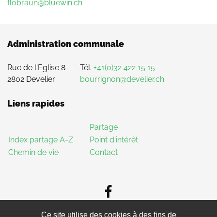
flobraun@bluewin.ch
Administration communale
Rue de l'Eglise 8
Tél.
+41(0)32 422 15 15
2802 Develier
bourrignon@develier.ch
Liens rapides
Partage
Index partage A-Z
Point d'intérêt
Chemin de vie
Contact
Ce site utilise des cookies à des fins de