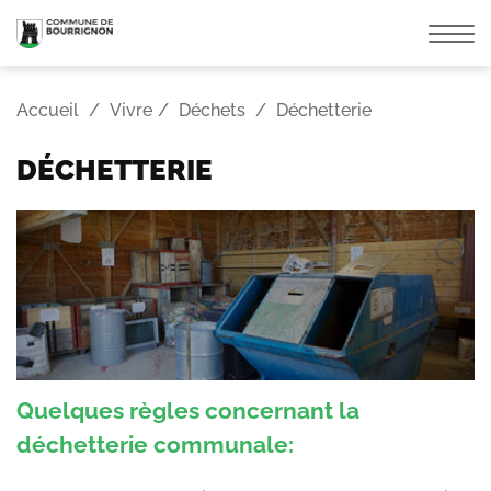
Affic
la
navi
Accueil
Vivre
Déchets
Déchetterie
DÉCHETTERIE
Quelques règles concernant la
déchetterie communale: