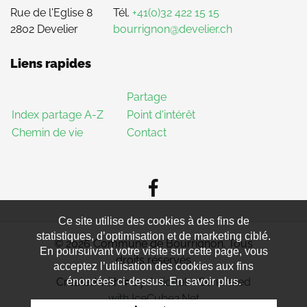
Rue de l'Eglise 8
Tél.
+41(0)32 422 15 15
2802 Develier
bourrignon@develier.ch
Liens rapides
Partage
Index partage A-Z
Point d'intérêt
Chemin de vie
Contact
Ce site utilise des cookies à des fins de
statistiques, d’optimisation et de marketing ciblé.
© 2026 Commune de Bourrignon. Tous
En poursuivant votre visite sur cette page, vous
droits réservés
acceptez l’utilisation des cookies aux fins
Created with
♥
by
Artionet
-
Generated
énoncées ci-dessus. En savoir plus.
with IceCube2.Net