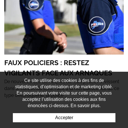
FAUX POLICIERS : RESTEZ
VIGILANTS FACE AUX ARNAQUES
Ce site utilise des cookies à des fins de
De nouveaux cas d’arnaques au faux policier sévissent
statistiques, d’optimisation et de marketing ciblé.
dans le canton du Jura. Face à la recrudescence de ce
En poursuivant votre visite sur cette page, vous
type d’escroquerie, la police ...
acceptez l’utilisation des cookies aux fins
énoncées ci-dessus. En savoir plus.
Accepter