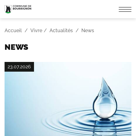
Affic
la
navi
Accueil
Vivre
Actualités
News
NEWS
23.07.2026