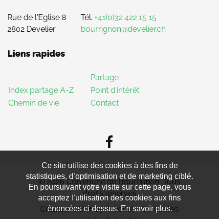
Rue de l'Eglise 8
Tél.
+41(0)32 422 15 15
2802 Develier
bourrignon@develier.ch
Liens rapides
Partage
Index partage A-Z
Point d'intérêt
Chemin de vie
Contact
Ce site utilise des cookies à des fins de
statistiques, d’optimisation et de marketing ciblé.
© 2026 Commune de Bourrignon. Tous
En poursuivant votre visite sur cette page, vous
droits réservés
acceptez l’utilisation des cookies aux fins
énoncées ci-dessus. En savoir plus.
Created with
♥
by
Artionet
-
Generated