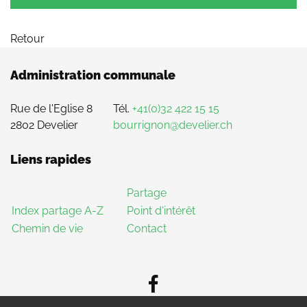
Retour
Administration communale
Rue de l'Eglise 8
Tél.
+41(0)32 422 15 15
2802 Develier
bourrignon@develier.ch
Liens rapides
Partage
Index partage A-Z
Point d'intérêt
Chemin de vie
Contact