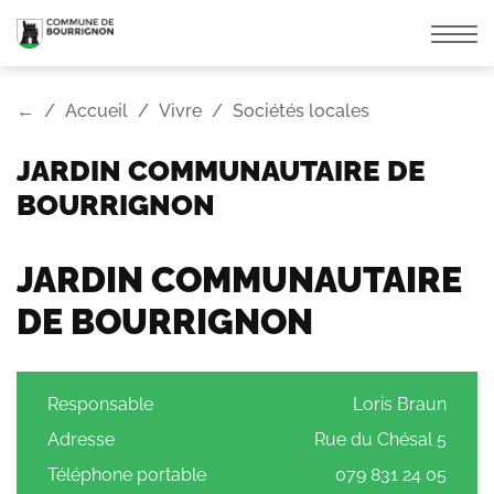
Affic
la
navi
←
Accueil
Vivre
Sociétés locales
JARDIN COMMUNAUTAIRE DE
BOURRIGNON
JARDIN COMMUNAUTAIRE
DE BOURRIGNON
Responsable
Loris Braun
Adresse
Rue du Chésal 5
Téléphone portable
079 831 24 05