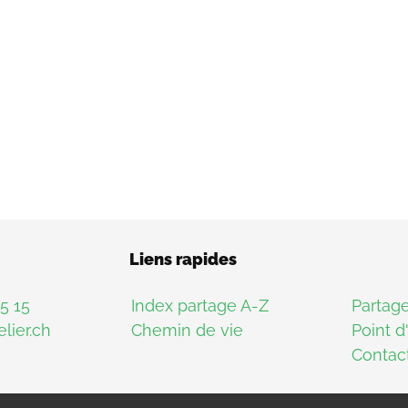
Liens rapides
15 15
Index partage A-Z
Partag
lier.ch
Chemin de vie
Point d
Contac