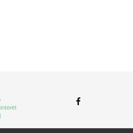
e
'intérêt
t