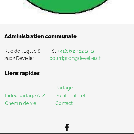
Administration communale
Rue de l'Eglise 8
Tél.
+41(0)32 422 15 15
2802 Develier
bourrignon@develier.ch
Liens rapides
Partage
Index partage A-Z
Point d'intérêt
Chemin de vie
Contact