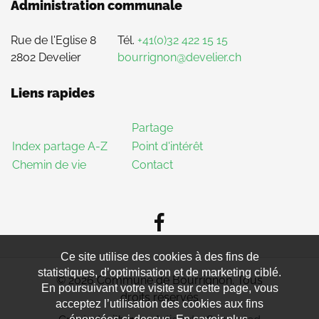
Administration communale
Rue de l'Eglise 8
Tél.
+41(0)32 422 15 15
2802 Develier
bourrignon@develier.ch
Liens rapides
Partage
Index partage A-Z
Point d'intérêt
Chemin de vie
Contact
Ce site utilise des cookies à des fins de
statistiques, d’optimisation et de marketing ciblé.
© 2026 Commune de Bourrignon. Tous
En poursuivant votre visite sur cette page, vous
droits réservés
acceptez l’utilisation des cookies aux fins