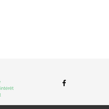
e
'intérêt
t