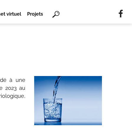
Mots
et virtuel
Projets
clés
Rechercher
édé à une
e 2023 au
iologique,