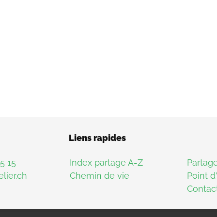
Liens rapides
15 15
Index partage A-Z
Partag
lier.ch
Chemin de vie
Point d
Contac