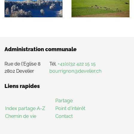
Administration communale
Rue de l'Eglise 8
Tél.
+41(0)32 422 15 15
2802 Develier
bourrignon@develier.ch
Liens rapides
Partage
Index partage A-Z
Point d'intérêt
Chemin de vie
Contact