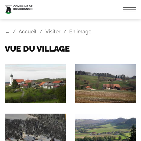
Affic
la
navi
←
Accueil
Visiter
En image
VUE DU VILLAGE