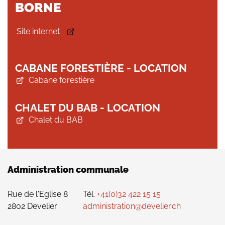
BORNE
Site internet
CABANE FORESTIÈRE - LOCATION
Cabane forestière
CHALET DU BAB - LOCATION
Chalet du BAB
Administration communale
Rue de l'Eglise 8
Tél.
+41(0)32 422 15 15
2802 Develier
administration@develier.ch