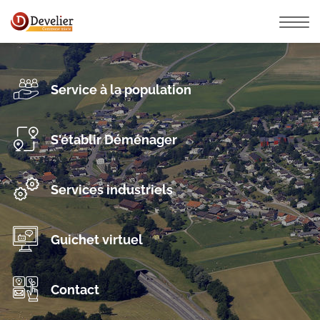
Affic
la
navi
Service à la population
S'établir Déménager
Services industriels
Guichet virtuel
Contact