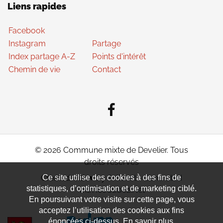
Liens rapides
Facebook
Instagram
Partage
Index partage A-Z
Points d'intérêt
Chemin de vie
Contact
© 2026 Commune mixte de Develier. Tous
droits réservés
Ce site utilise des cookies à des fins de
Created with
♥
by
Artionet
-
Generated
statistiques, d’optimisation et de marketing ciblé.
with IceCube2.Net
En poursuivant votre visite sur cette page, vous
acceptez l’utilisation des cookies aux fins
énoncées ci-dessus. En savoir plus.